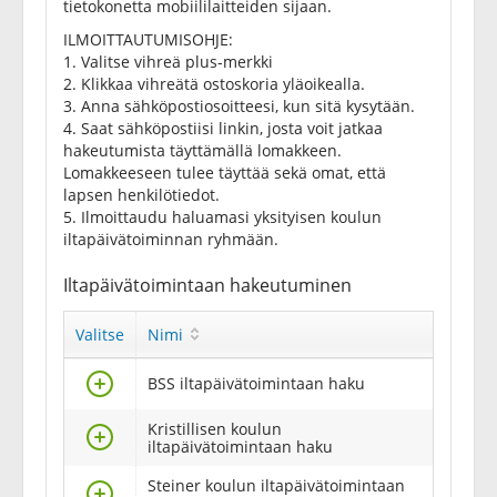
tietokonetta mobiililaitteiden sijaan.
ILMOITTAUTUMISOHJE:
1. Valitse vihreä plus-merkki
2. Klikkaa vihreätä ostoskoria yläoikealla.
3. Anna sähköpostiosoitteesi, kun sitä kysytään.
4. Saat sähköpostiisi linkin, josta voit jatkaa
hakeutumista täyttämällä lomakkeen.
Lomakkeeseen tulee täyttää sekä omat, että
lapsen henkilötiedot.
5. Ilmoittaudu haluamasi yksityisen koulun
iltapäivätoiminnan ryhmään.
Iltapäivätoimintaan hakeutuminen
Valitse
Nimi
Valitse
BSS iltapäivätoimintaan haku
Kristillisen koulun
Valitse
iltapäivätoimintaan haku
Steiner koulun iltapäivätoimintaan
Valitse