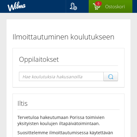
0
Ostoskori
Kieli
Ilmoittautuminen
Suomi
Svenska
koulutukseen
Ilmoittautuminen koulutukseen
English
Oppilaitokset
Iltis
Tervetuloa hakeutumaan Porissa toimivien
yksityisten koulujen iltapäivätoimintaan.
Suosittelemme ilmoittautumisessa käytettävän